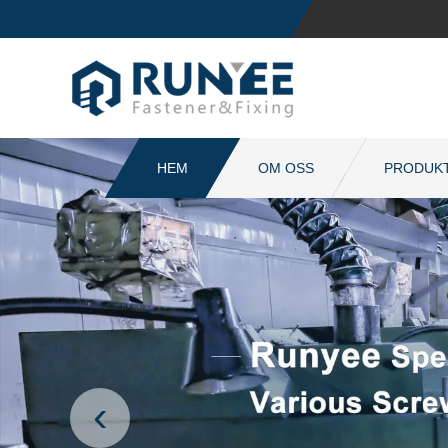
HEM
OM OSS
PRODUK
‹