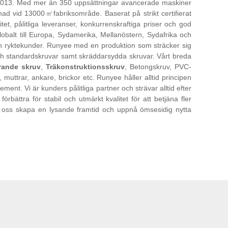
an 2013. Med mer än 350 uppsättningar avancerade maskiner
nad vid 13000㎡fabriksområde. Baserat på strikt certifierat
tet, pålitliga leveranser, konkurrenskraftiga priser och god
obalt till Europa, Sydamerika, Mellanöstern, Sydafrika och
rån ryktekunder. Runyee med en produktion som sträcker sig
och standardskruvar samt skräddarsydda skruvar. Vårt breda
rande skruv
,
Träkonstruktionsskruv
, Betongskruv, PVC-
 muttrar, ankare, brickor etc. Runyee håller alltid principen
ent. Vi är kunders pålitliga partner och strävar alltid efter
rbättra för stabil och utmärkt kvalitet för att betjäna fler
t oss skapa en lysande framtid och uppnå ömsesidig nytta