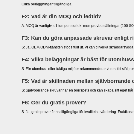
Olika beläggningar tillgängliga.
F2: Vad är din MOQ och ledtid?
A: MOQ är vanligtvis 1 ton per storlek, men provbeställningar (100-5
F3: Kan du göra anpassade skruvar enligt r
S: Ja, OEM/ODM-tjänsten stöds fullt ut. Vi kan tillverka skräddarsydd
F4: Vilka beläggningar är bäst för utomhus
S: För utomhus- eller fuktiga miljöer rekommenderar vi rostfritt stål
F5: Vad är skillnaden mellan självborrande
S: Självborrande skruvar har en borrspets och kan skapa sitt eget hål 
F6: Ger du gratis prover?
S: Ja, gratisprover finns tillgängliga för kvalitetsutvärdering. Fraktko