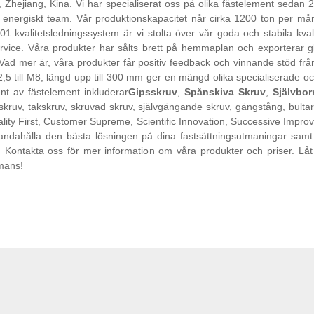
, Zhejiang, Kina. Vi har specialiserat oss på olika fästelement sed
t energiskt team. Vår produktionskapacitet når cirka 1200 ton per må
1 kvalitetsledningssystem är vi stolta över vår goda och stabila kvali
rvice. Våra produkter har sålts brett på hemmaplan och exporterar gl
 Vad mer är, våra produkter får positiv feedback och vinnande stöd f
,5 till M8, längd upp till 300 mm ger en mängd olika specialiserade 
nt av fästelement inkluderar
Gipsskruv
,
Spånskiva Skruv
,
Självbor
skruv, takskruv, skruvad skruv, självgängande skruv, gängstång, bultar,
ity First, Customer Supreme, Scientific Innovation, Successive Improvem
lhandahålla den bästa lösningen på dina fastsättningsutmaningar samt fö
. Kontakta oss för mer information om våra produkter och priser. Lå
mmans!