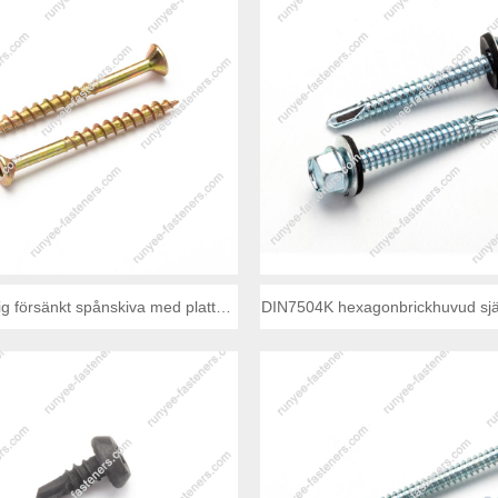
ig försänkt spånskiva med platt
DIN7504K hexagonbrickhuvud sjä
huvud, grov gänga
skruv