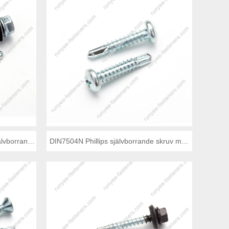
lvborrande
DIN7504N Phillips självborrande skruv med
pannhuvud