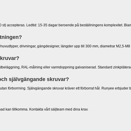
00 st) accepteras. Ledtid: 15-35 dagar beroende på beställningens komplexitet. Bla
itningen?
a huvudtyper, drivningar, gängdesigner, längder upp till 300 mm, diametrar M2,5-M8 o
skruvar?
, rostbeläggning, RAL-målning eller varmdoppning galvaniserad. Standard zinkplätera
 och självgängande skruvar?
utan förborrning. Självgängande skruvar kräver ett förborrat hål. Runyee erbjuder b
stnad kan tillkomma. Kontakta vårt säljteam med dina krav.