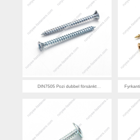
DIN7505 Pozi dubbel försänkt
Fyrkant
spånskiveskruv med platt huvud