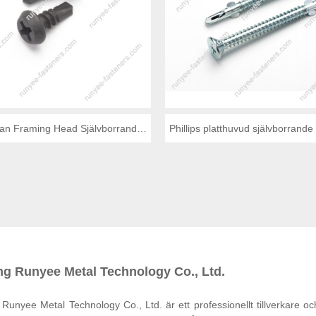
 Pan Framing Head Självborrande
Phillips platthuvud självborrand
skruv med tandningar
vingar och revben
ng Runyee Metal Technology Co., Ltd.
 Runyee Metal Technology Co., Ltd. är ett professionellt tillverkare