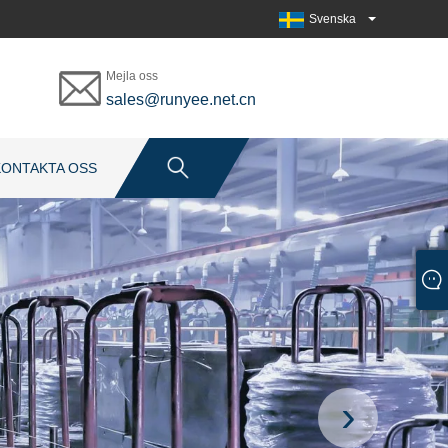
Svenska
Mejla oss
sales@runyee.net.cn
KONTAKTA OSS
›