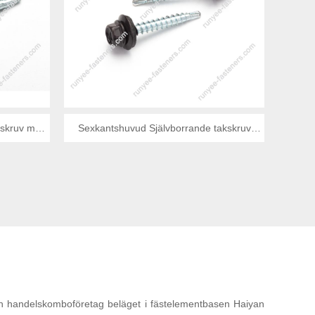
e skruv med
Sexkantshuvud Självborrande takskruv
Reducerad No.1 RAL-målning
 och handelskomboföretag beläget i fästelementbasen Haiyan