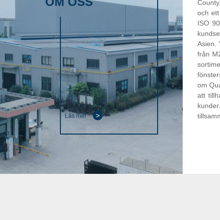
OM OSS
County
och et
ISO 900
kundse
Asien.
från M2
sortime
fönster
om Qual
att til
kunder
>
tillsa
Läs mer